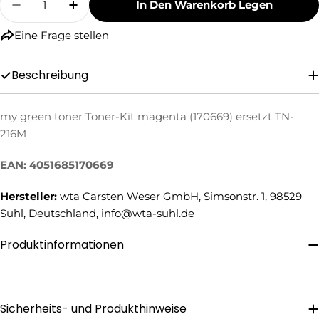
In Den Warenkorb Legen
Menge Für My Green Toner Toner-Kit Magenta 
Menge Für My Green Toner Toner-Kit
Eine Frage stellen
Beschreibung
my green toner Toner-Kit magenta (170669) ersetzt TN-
216M
Eine Frage stellen
EAN: 4051685170669
Ihr
Name
Hersteller:
wta Carsten Weser GmbH, Simsonstr. 1, 98529
Ihre
Suhl, Deutschland, info@wta-suhl.de
E-
Mail
Produktinformationen
Ihre
Telefonnummer
Ihre
Nachricht
Sicherheits- und Produkthinweise