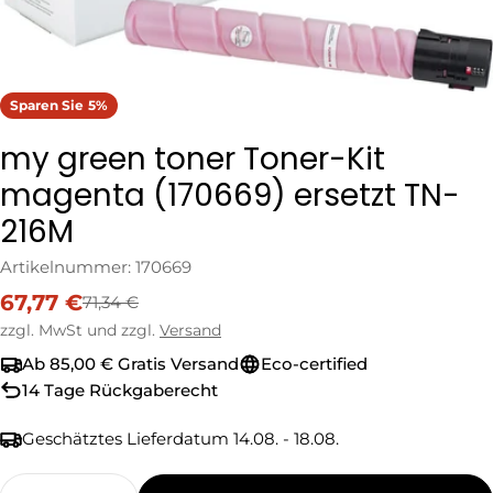
Sparen Sie
5%
my green toner Toner-Kit
magenta (170669) ersetzt TN-
216M
Artikelnummer:
170669
67,77 €
71,34 €
Verkaufspreis
Regulärer
Preis
zzgl. MwSt und zzgl.
Versand
Ab 85,00 € Gratis Versand
Eco-certified
14 Tage Rückgaberecht
Geschätztes Lieferdatum
14.08. - 18.08.
Menge