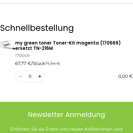
Die mit * gekennzeichneten Felder sind Pflichtfelder.
Schnellbestellung
Frage Senden
my green toner Toner-Kit magenta (170669)
Ihr
ersetzt TN-216M
Warenkorb
170669
67,77 €/Stück
71,34 €
Regulärer
Verkaufspreis
Preis
Menge
0,00 €
Newsletter Anmeldung
Erfahren Sie als Erster von neuen Kollektionen und