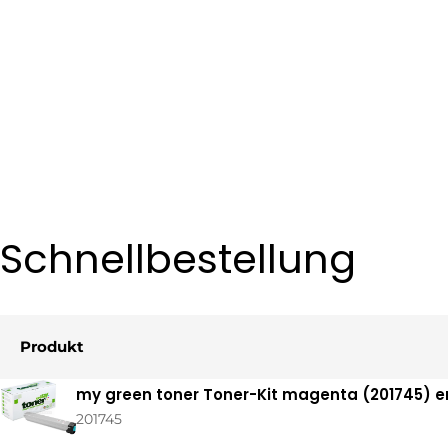
Schnellbestellung
Produkt
Ihr
my green toner Toner-Kit magenta (201745) e
Warenkorb
201745