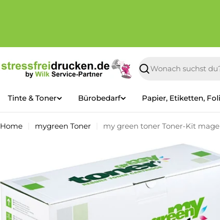
Zum
Inhalt
springen
Suchen
Tinte & Toner
Bürobedarf
Papier, Etiketten, Fol
Home
mygreen Toner
my green toner Toner-Kit mage
Springe
zu
den
Produktinformationen