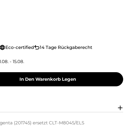
Eco-certified
14 Tage Rückgaberecht
1.08. - 15.08.
In Den Warenkorb Legen
Toner Toner-Kit Magenta (201745) Ersetzt CLT-
y Green Toner Toner-Kit Magenta (201745) Erse
genta (201745) ersetzt CLT-M804S/ELS