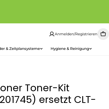
Anmelden/Registrieren
Wa
der & Zeitplansysteme
Hygiene & Reinigung
oner Toner-Kit
01745) ersetzt CLT-