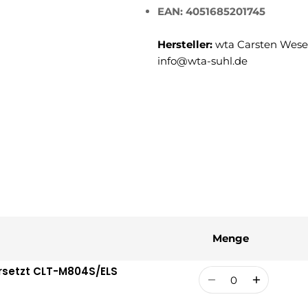
EAN: 4051685201745
Hersteller:
wta Carsten Weser
info@wta-suhl.de
Menge
rsetzt CLT-M804S/ELS
Menge