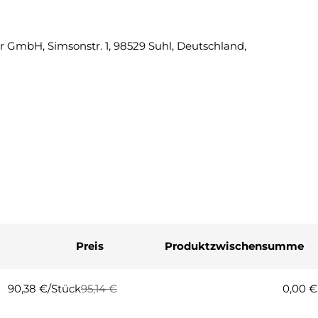
Eine Fra
 GmbH, Simsonstr. 1, 98529 Suhl, Deutschland,
Ihr
Name
Ihre
E-
Mail
Ihre
Telefonnummer
Ihre
Nachricht
Preis
Produktzwischensumme
Die mit * gekennzeichneten Fel
Frage
90,38 €/Stück
95,14 €
0,00 €
Regulärer
Verkaufspreis
Preis