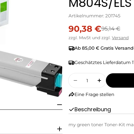
M804S/ELS
Artikelnummer:
201745
90,38 €
Verkaufspreis
Regulärer
95,14 €
zzgl. MwSt und zzgl.
Versand
Preis
Ab 85,00 € Gratis Versand
Geschätztes Lieferdatum
1
Menge
Menge Für My Green 
Menge Für M
Eine Frage stellen
Beschreibung
my green toner Toner-Kit ma