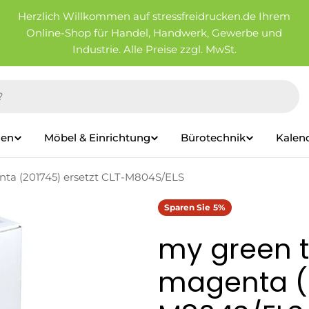
Herzlich Willkommen auf stressfreidrucken.de Ihrem
Online-Shop für Handel, Handwerk, Gewerbe und
Industrie. Alle Preise zzgl. MwSt.
ien
Möbel & Einrichtung
Bürotechnik
Kalen
nta (201745) ersetzt CLT-M804S/ELS
Sparen Sie
5%
my green t
magenta (2