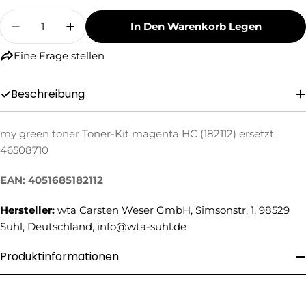
Menge
In Den Warenkorb Legen
Menge Für My Green Toner Toner-Kit Magenta 
Menge Für My Green Toner Toner-Kit
Eine Frage stellen
Beschreibung
my green toner Toner-Kit magenta HC (182112) ersetzt
Eine Frage stellen
46508710
Ihr
EAN: 4051685182112
Name
Ihre
Hersteller:
wta Carsten Weser GmbH, Simsonstr. 1, 98529
E-
Suhl, Deutschland, info@wta-suhl.de
Mail
Ihre
Produktinformationen
Telefonnummer
Ihre
Nachricht