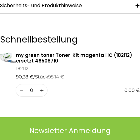
Sicherheits- und Produkthinweise
Die mit * gekennzeichneten Felder sind Pflichtfelder.
Frage Senden
Schnellbestellung
my green toner Toner-Kit magenta HC (182112)
Ihr
ersetzt 46508710
Warenkorb
182112
90,38 €/Stück
95,14 €
Regulärer
Verkaufspreis
Preis
Menge
0,00 €
Newsletter Anmeldung