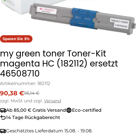
Sparen Sie
5%
my green toner Toner-Kit
magenta HC (182112) ersetzt
46508710
Artikelnummer:
182112
90,38 €
95,14 €
Verkaufspreis
Regulärer
Preis
zzgl. MwSt und zzgl.
Versand
Ab 85,00 € Gratis Versand
Eco-certified
14 Tage Rückgaberecht
Geschätztes Lieferdatum
15.08. - 19.08.