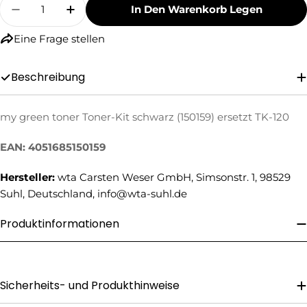
Menge
In Den Warenkorb Legen
Menge Für My Green Toner Toner-Kit Schwarz (
Menge Für My Green Toner Toner-Kit 
Eine Frage stellen
Beschreibung
my green toner Toner-Kit schwarz (150159) ersetzt TK-120
Eine Frage stellen
EAN: 4051685150159
Ihr
Name
Hersteller:
wta Carsten Weser GmbH, Simsonstr. 1, 98529
Ihre
Suhl, Deutschland, info@wta-suhl.de
E-
Mail
Produktinformationen
Ihre
Telefonnummer
Ihre
Nachricht
Sicherheits- und Produkthinweise