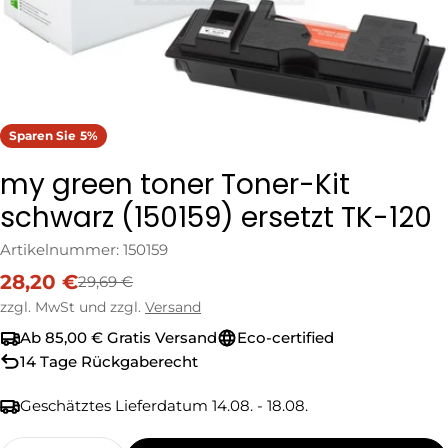
Sparen Sie
5%
my green toner Toner-Kit
schwarz (150159) ersetzt TK-120
Artikelnummer:
150159
28,20 €
29,69 €
Verkaufspreis
Regulärer
Preis
zzgl. MwSt und zzgl.
Versand
Ab 85,00 € Gratis Versand
Eco-certified
14 Tage Rückgaberecht
Geschätztes Lieferdatum
14.08. - 18.08.