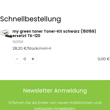
Die mit * gekennzeichneten Felder sind Pflichtfelder.
Schnellbestellung
Frage Senden
my green toner Toner-Kit schwarz (150159)
Ihr
ersetzt TK-120
Warenkorb
150159
28,20 €/Stück
29,69 €
Regulärer
Verkaufspreis
Preis
Menge
0,00 €
Newsletter Anmeldung
Erfahren Sie als Erster von neuen Kollektionen und
exklusiven Angeboten.