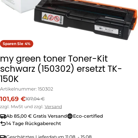
Sparen Sie
4%
my green toner Toner-Kit
schwarz (150302) ersetzt TK-
150K
Artikelnummer:
150302
101,69 €
107,04 €
Verkaufspreis
Regulärer
Preis
zzgl. MwSt und zzgl.
Versand
Ab 85,00 € Gratis Versand
Eco-certified
14 Tage Rückgaberecht
Geschätztes Lieferdatum
11.08. - 15.08.