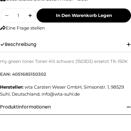
Menge
In Den Warenkorb Legen
Menge Für My Green Toner Toner-Kit Schwarz 
Menge Für My Green Toner Toner-Kit
Eine Frage stellen
Beschreibung
Eine Frage stellen
my green toner Toner-Kit schwarz (150302) ersetzt TK-150K
Ihr
EAN: 4051685150302
Name
Hersteller:
wta Carsten Weser GmbH, Simsonstr. 1, 98529
Ihre
E-
Suhl, Deutschland, info@wta-suhl.de
Mail
Ihre
Produktinformationen
Telefonnummer
Ihre
Nachricht