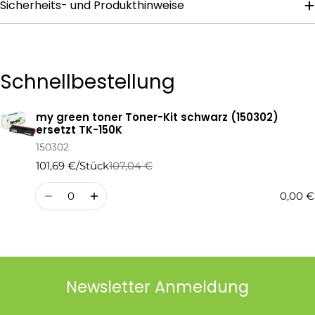
Sicherheits- und Produkthinweise
Die mit * gekennzeichneten Felder sind Pflichtfelder.
Frage Senden
Schnellbestellung
my green toner Toner-Kit schwarz (150302)
Ihr
ersetzt TK-150K
Warenkorb
150302
101,69 €/Stück
107,04 €
Regulärer
Verkaufspreis
Preis
Menge
0,00 €
Newsletter Anmeldung