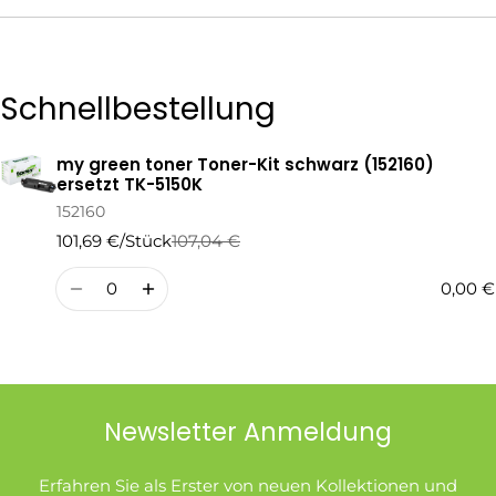
Die mit * gekennzeichneten Felder sind Pflichtfelder.
Schnellbestellung
Frage Senden
my green toner Toner-Kit schwarz (152160)
Ihr
ersetzt TK-5150K
Warenkorb
152160
101,69 €/Stück
107,04 €
Regulärer
Verkaufspreis
Preis
Menge
0,00 €
Newsletter Anmeldung
Erfahren Sie als Erster von neuen Kollektionen und