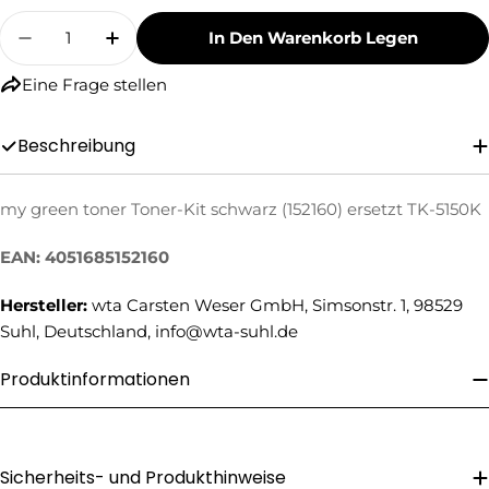
Menge
In Den Warenkorb Legen
Menge Für My Green Toner Toner-Kit Schwarz 
Menge Für My Green Toner Toner-Kit 
Eine Frage stellen
Beschreibung
my green toner Toner-Kit schwarz (152160) ersetzt TK-5150K
Eine Frage stellen
EAN: 4051685152160
Ihr
Name
Hersteller:
wta Carsten Weser GmbH, Simsonstr. 1, 98529
Ihre
Suhl, Deutschland, info@wta-suhl.de
E-
Mail
Ihre
Produktinformationen
Telefonnummer
Ihre
Nachricht
Sicherheits- und Produkthinweise