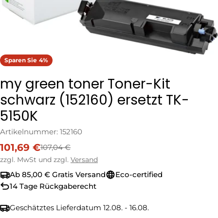
Sparen Sie
4%
my green toner Toner-Kit
schwarz (152160) ersetzt TK-
5150K
Artikelnummer:
152160
101,69 €
107,04 €
Verkaufspreis
Regulärer
Preis
zzgl. MwSt und zzgl.
Versand
Ab 85,00 € Gratis Versand
Eco-certified
14 Tage Rückgaberecht
Geschätztes Lieferdatum
12.08. - 16.08.