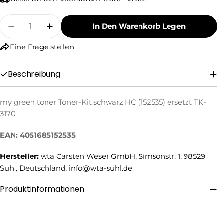
Menge
In Den Warenkorb Legen
Menge Für My Green Toner Toner-Kit Schwarz 
Menge Für My Green Toner Toner-Kit 
Eine Frage stellen
Beschreibung
my green toner Toner-Kit schwarz HC (152535) ersetzt TK-
Eine Frage stellen
3170
Ihr
Name
EAN: 4051685152535
Ihre
Hersteller:
wta Carsten Weser GmbH, Simsonstr. 1, 98529
E-
Suhl, Deutschland, info@wta-suhl.de
Mail
Ihre
Telefonnummer
Produktinformationen
Ihre
Nachricht