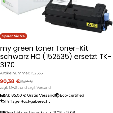
Sparen Sie
5%
my green toner Toner-Kit
schwarz HC (152535) ersetzt TK-
3170
Artikelnummer:
152535
90,38 €
95,14 €
Verkaufspreis
Regulärer
Preis
zzgl. MwSt und zzgl.
Versand
Ab 85,00 € Gratis Versand
Eco-certified
14 Tage Rückgaberecht
Geschätztes Lieferdatum
11.08. - 15.08.