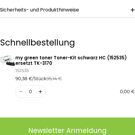
Sicherheits- und Produkthinweise
Die mit * gekennzeichneten Felder sind Pflichtfelder.
Frage Senden
Schnellbestellung
my green toner Toner-Kit schwarz HC (152535)
Ihr
ersetzt TK-3170
Warenkorb
152535
90,38 €/Stück
95,14 €
Regulärer
Verkaufspreis
Preis
Menge
0,00 €
Newsletter Anmeldung