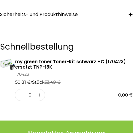
Sicherheits- und Produkthinweise
Die mit * gekennzeichneten Felder sind Pflichtfelder.
Frage Senden
Schnellbestellung
my green toner Toner-Kit schwarz HC (170423)
Ihr
ersetzt TNP-18K
Warenkorb
170423
50,81 €/Stück
53,49 €
Regulärer
Verkaufspreis
Preis
Menge
0,00 €