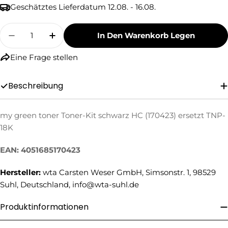
Geschätztes Lieferdatum
12.08. - 16.08.
Menge
In Den Warenkorb Legen
Menge Für My Green Toner Toner-Kit Schwarz 
Menge Für My Green Toner Toner-Kit
Eine Frage stellen
Beschreibung
my green toner Toner-Kit schwarz HC (170423) ersetzt TNP-
Eine Frage stellen
18K
Ihr
Name
EAN: 4051685170423
Ihre
Hersteller:
wta Carsten Weser GmbH, Simsonstr. 1, 98529
E-
Mail
Suhl, Deutschland, info@wta-suhl.de
Ihre
Telefonnummer
Produktinformationen
Ihre
Nachricht