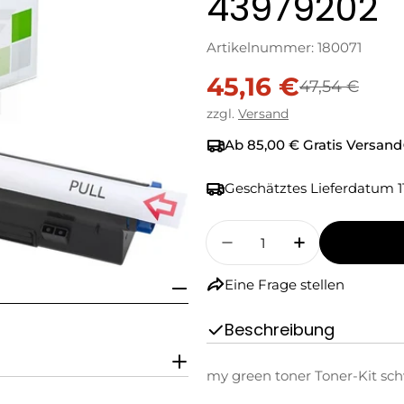
43979202
Artikelnummer:
180071
45,16 €
Verkaufspreis
Regulärer
47,54 €
zzgl.
Versand
Preis
Ab 85,00 € Gratis Versand
Geschätztes Lieferdatum
1
Menge
Menge Für My Green 
Menge Für M
Eine Frage stellen
Beschreibung
my green toner Toner-Kit sch