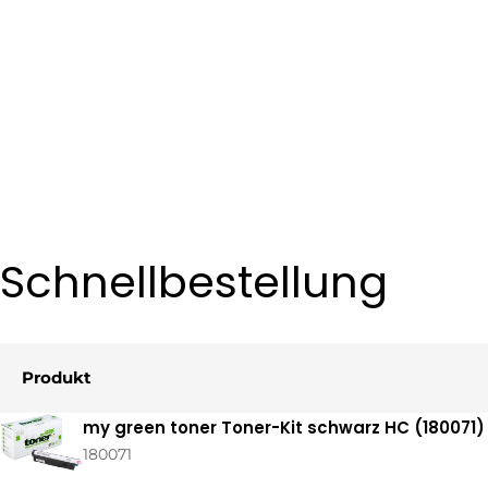
Schnellbestellung
Produkt
Ihr
my green toner Toner-Kit schwarz HC (180071)
Warenkorb
180071