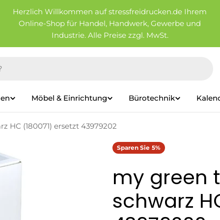
Herzlich Willkommen auf stressfreidrucken.de Ihrem
Online-Shop für Handel, Handwerk, Gewerbe und
Industrie. Alle Preise zzgl. MwSt.
ien
Möbel & Einrichtung
Bürotechnik
Kalen
rz HC (180071) ersetzt 43979202
Sparen Sie
5%
my green t
schwarz HC