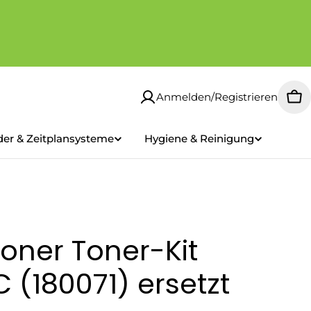
Anmelden/Registrieren
Wa
der & Zeitplansysteme
Hygiene & Reinigung
oner Toner-Kit
 (180071) ersetzt