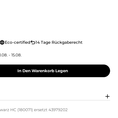
Eco-certified
14 Tage Rückgaberecht
1.08. - 15.08.
In Den Warenkorb Legen
Toner Toner-Kit Schwarz HC (180071) Ersetzt 43
y Green Toner Toner-Kit Schwarz HC (180071) E
warz HC (180071) ersetzt 43979202