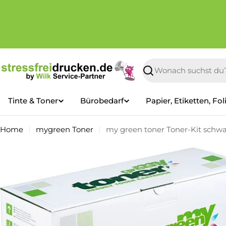
Zum
Inhalt
springen
Suchen
Tinte & Toner
Bürobedarf
Papier, Etiketten, Fol
Home
mygreen Toner
my green toner Toner-Kit schwa
Springe
zu
den
Produktinformationen