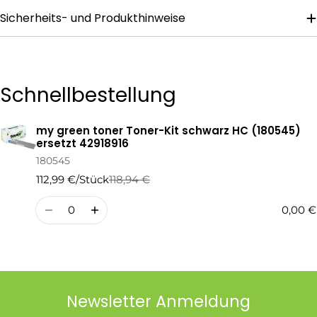
Sicherheits- und Produkthinweise
Die mit * gekennzeichneten Felder sind Pflichtfelder.
Frage Senden
Schnellbestellung
my green toner Toner-Kit schwarz HC (180545)
Ihr
ersetzt 42918916
Warenkorb
180545
112,99 €/Stück
118,94 €
Regulärer
Verkaufspreis
Preis
Menge
0,00 €
Newsletter Anmeldung