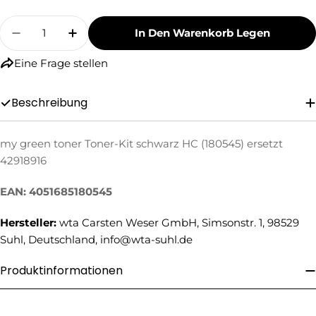
Menge
In Den Warenkorb Legen
Menge Für My Green Toner Toner-Kit Schwarz 
Menge Für My Green Toner Toner-Kit
Eine Frage stellen
Beschreibung
my green toner Toner-Kit schwarz HC (180545) ersetzt
Eine Frage stellen
42918916
Ihr
EAN: 4051685180545
Name
Ihre
Hersteller:
wta Carsten Weser GmbH, Simsonstr. 1, 98529
E-
Suhl, Deutschland, info@wta-suhl.de
Mail
Ihre
Produktinformationen
Telefonnummer
Ihre
Nachricht