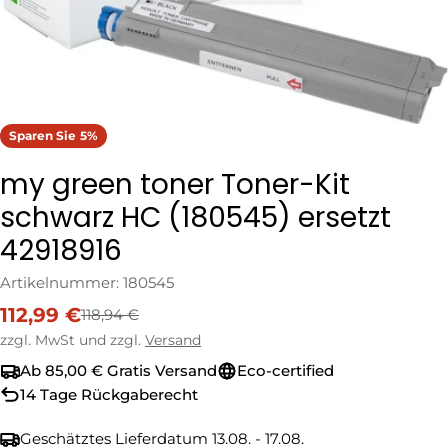
Sparen Sie
5%
my green toner Toner-Kit
schwarz HC (180545) ersetzt
42918916
Artikelnummer:
180545
112,99 €
118,94 €
Verkaufspreis
Regulärer
Preis
zzgl. MwSt und zzgl.
Versand
Ab 85,00 € Gratis Versand
Eco-certified
14 Tage Rückgaberecht
Geschätztes Lieferdatum
13.08. - 17.08.