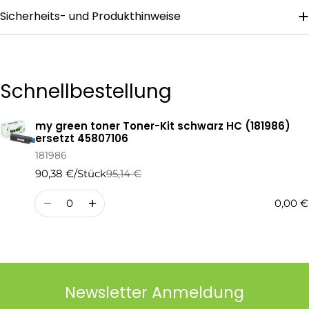
Sicherheits- und Produkthinweise
Die mit * gekennzeichneten Felder sind Pflichtfelder.
Frage Senden
Schnellbestellung
my green toner Toner-Kit schwarz HC (181986)
Ihr
ersetzt 45807106
Warenkorb
181986
90,38 €/Stück
95,14 €
Regulärer
Verkaufspreis
Preis
Menge
0,00 €
Newsletter Anmeldung