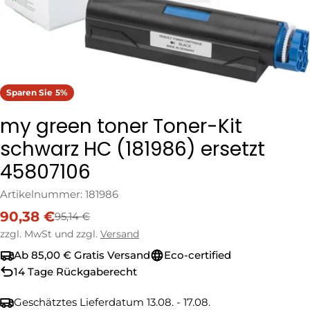
Sparen Sie
5%
my green toner Toner-Kit
schwarz HC (181986) ersetzt
45807106
Artikelnummer:
181986
90,38 €
95,14 €
Verkaufspreis
Regulärer
Preis
zzgl. MwSt und zzgl.
Versand
Ab 85,00 € Gratis Versand
Eco-certified
14 Tage Rückgaberecht
Geschätztes Lieferdatum
13.08. - 17.08.