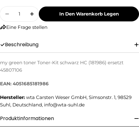
Menge
In Den Warenkorb Legen
Menge Für My Green Toner Toner-Kit Schwarz 
Menge Für My Green Toner Toner-Kit
Eine Frage stellen
Beschreibung
my green toner Toner-Kit schwarz HC (181986) ersetzt
Eine Frage stellen
45807106
Ihr
EAN: 4051685181986
Name
Ihre
Hersteller:
wta Carsten Weser GmbH, Simsonstr. 1, 98529
E-
Suhl, Deutschland, info@wta-suhl.de
Mail
Ihre
Produktinformationen
Telefonnummer
Ihre
Nachricht