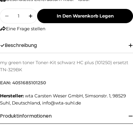
Menge
In Den Warenkorb Legen
Menge Für My Green Toner Toner-Kit Schwarz 
Menge Für My Green Toner Toner-Kit
Eine Frage stellen
Beschreibung
my green toner Toner-Kit schwarz HC plus (101250) ersetzt
Eine Frage stellen
TN-329BK
Ihr
Name
EAN: 4051685101250
Ihre
Hersteller:
wta Carsten Weser GmbH, Simsonstr. 1, 98529
E-
Suhl, Deutschland, info@wta-suhl.de
Mail
Ihre
Telefonnummer
Produktinformationen
Ihre
Nachricht