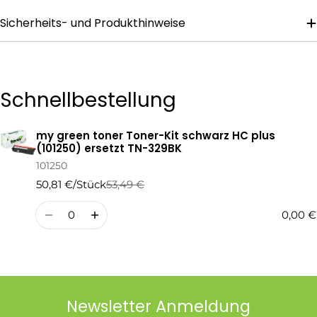
Sicherheits- und Produkthinweise
Die mit * gekennzeichneten Felder sind Pflichtfelder.
Frage Senden
Schnellbestellung
my green toner Toner-Kit schwarz HC plus
Ihr
(101250) ersetzt TN-329BK
Warenkorb
101250
50,81 €/Stück
53,49 €
Regulärer
Verkaufspreis
Preis
Menge
0,00 €
Newsletter Anmeldung