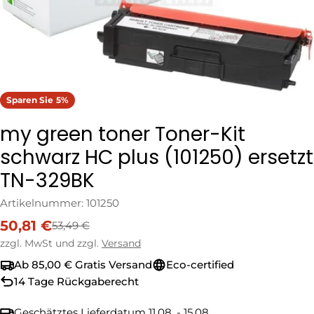
Sparen Sie
5%
my green toner Toner-Kit
schwarz HC plus (101250) ersetzt
TN-329BK
Artikelnummer:
101250
50,81 €
53,49 €
Verkaufspreis
Regulärer
Preis
zzgl. MwSt und zzgl.
Versand
Ab 85,00 € Gratis Versand
Eco-certified
14 Tage Rückgaberecht
Geschätztes Lieferdatum
11.08. - 15.08.