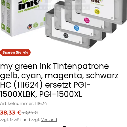
Öffnen Sie das Medium 0 im Modalformat
Sparen Sie
4%
my green ink Tintenpatrone
gelb, cyan, magenta, schwarz
HC (111624) ersetzt PGI-
1500XLBK, PGI-1500XL
Artikelnummer:
111624
38,33 €
40,34 €
Verkaufspreis
Regulärer
Preis
zzgl. MwSt und zzgl.
Versand