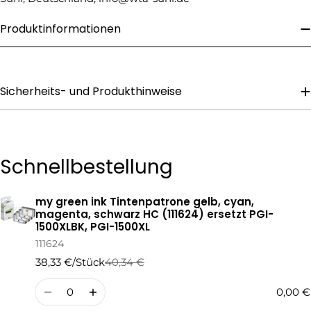
Ihre
Produktinformationen
Nachricht
Sicherheits- und Produkthinweise
Die mit * gekennzeichneten Felder sind Pflichtfelder.
Frage Senden
Schnellbestellung
my green ink Tintenpatrone gelb, cyan,
Ihr
magenta, schwarz HC (111624) ersetzt PGI-
Warenkorb
1500XLBK, PGI-1500XL
111624
38,33 €/Stück
40,34 €
Regulärer
Verkaufspreis
Preis
Menge
0,00 €