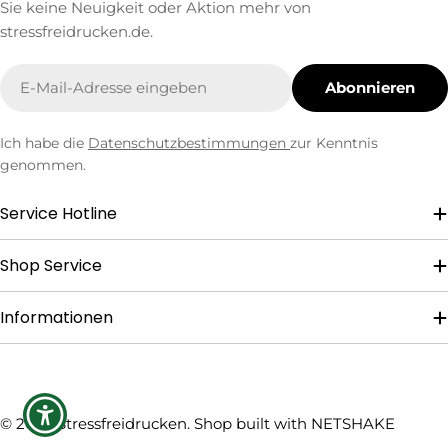
Sie keine Neuigkeit oder Aktion mehr von
stressfreidrucken.de.
E-
Abonnieren
Mail
Ich habe die
Datenschutzbestimmungen
zur Kenntnis
genommen.
Service Hotline
Shop Service
Informationen
Zahlungsmethoden
© 2026
Stressfreidrucken
. Shop built with
NETSHAKE