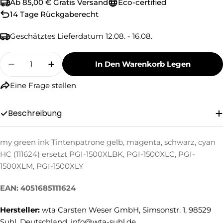
Ab 85,00 € Gratis Versand
Eco-certified
14 Tage Rückgaberecht
Geschätztes Lieferdatum
12.08. - 16.08.
Menge
In Den Warenkorb Legen
Menge Für My Green Ink Tintenpatrone Gelb, 
Menge Für My Green Ink Tintenpatron
Eine Frage stellen
Beschreibung
Eine Frage stellen
my green ink Tintenpatrone gelb, magenta, schwarz, cyan
HC (111624) ersetzt PGI-1500XLBK, PGI-1500XLC, PGI-
Ihr
1500XLM, PGI-1500XLY
Name
Ihre
EAN: 4051685111624
E-
Mail
Hersteller:
wta Carsten Weser GmbH, Simsonstr. 1, 98529
Ihre
Telefonnummer
Suhl, Deutschland, info@wta-suhl.de