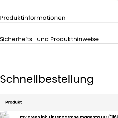
Produktinformationen
Sicherheits- und Produkthinweise
Schnellbestellung
Produkt
Ihr
my green ink Tintenpatrone magenta HC (1116