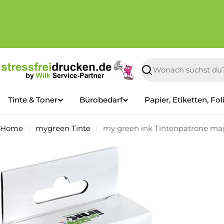
Zum
Inhalt
springen
Suchen
Tinte & Toner
Bürobedarf
Papier, Etiketten, Fol
Home
mygreen Tinte
my green ink Tintenpatrone mag
Springe
zu
den
Produktinformationen