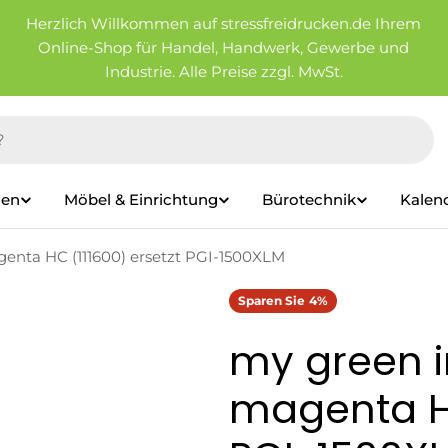
Herzlich Willkommen auf stressfreidrucken.de Ihrem
Online-Shop für Handel, Handwerk, Gewerbe und
Industrie. Alle Preise zzgl. MwSt.
ien
Möbel & Einrichtung
Bürotechnik
Kalen
enta HC (111600) ersetzt PGI-1500XLM
Sparen Sie
4%
my green i
magenta HC