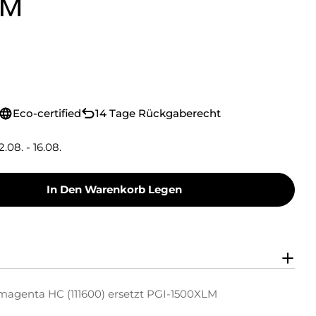
LM
Eco-certified
14 Tage Rückgaberecht
2.08. - 16.08.
In Den Warenkorb Legen
Ink Tintenpatrone Magenta HC (111600) Ersetzt
y Green Ink Tintenpatrone Magenta HC (111600)
magenta HC (111600) ersetzt PGI-1500XLM