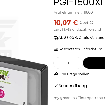
PGI-1500X
Artikelnummer:
111600
10,07 €
Verkaufspreis
Regulärer
10,59 €
zzgl. MwSt und zzgl.
Versand
Preis
Ab 85,00 € Gratis Versand
Geschätztes Lieferdatum
1
Menge
Menge Für My Green 
Menge Für M
Eine Frage stellen
Beschreibung
my green ink Tintenpatrone 