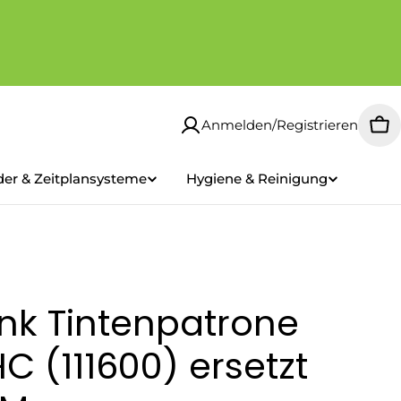
Anmelden/Registrieren
Wa
der & Zeitplansysteme
Hygiene & Reinigung
nk Tintenpatrone
 (111600) ersetzt