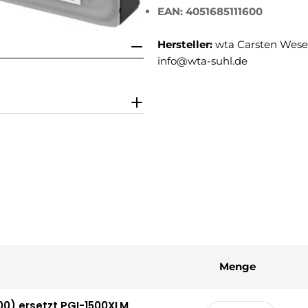
EAN: 4051685111600
Hersteller:
wta Carsten Weser
info@wta-suhl.de
Menge
00) ersetzt PGI-1500XLM