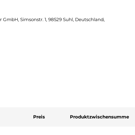
 GmbH, Simsonstr. 1, 98529 Suhl, Deutschland,
Eine Fra
Ihr
Name
Ihre
E-
Mail
Ihre
Telefonnummer
Ihre
Nachricht
Preis
Produktzwischensumme
Die mit * gekennzeichneten Fel
Frage