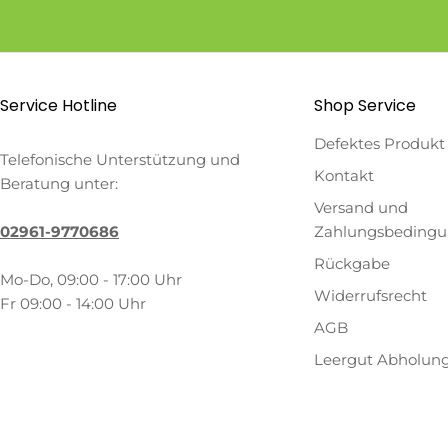
Service Hotline
Shop Service
Defektes Produkt
Telefonische Unterstützung und
Kontakt
Beratung unter:
Versand und
02961-9770686
Zahlungsbeding
Rückgabe
Mo-Do, 09:00 - 17:00 Uhr
Widerrufsrecht
Fr 09:00 - 14:00 Uhr
AGB
Leergut Abholun
Zahlungsmethoden