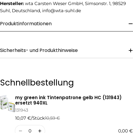
Telefonnummer
Hersteller:
wta Carsten Weser GmbH, Simsonstr. 1, 98529
Suhl, Deutschland, info@wta-suhl.de
Ihre
Nachricht
Produktinformationen
Die mit * gekennzeichneten Felder sind Pflichtfelder.
Sicherheits- und Produkthinweise
Frage Senden
Schnellbestellung
my green ink Tintenpatrone gelb HC (131943)
Ihr
ersetzt 940XL
Warenkorb
131943
10,07 €/Stück
10,59 €
Regulärer
Verkaufspreis
Preis
Menge
0,00 €