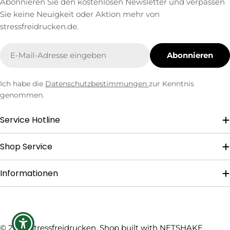
Abonnieren Sie den kostenlosen Newsletter und verpassen
Sie keine Neuigkeit oder Aktion mehr von
stressfreidrucken.de.
E-
Abonnieren
Mail
Ich habe die
Datenschutzbestimmungen
zur Kenntnis
genommen.
Service Hotline
Shop Service
Informationen
Zahlungsmethoden
© 2026
Stressfreidrucken
. Shop built with
NETSHAKE