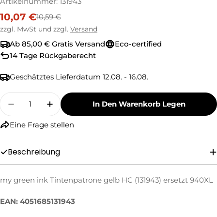
Artikelnummer:
131943
10,07 €
10,59 €
Verkaufspreis
Regulärer
Preis
zzgl. MwSt und zzgl.
Versand
Ab 85,00 € Gratis Versand
Eco-certified
14 Tage Rückgaberecht
Geschätztes Lieferdatum
12.08. - 16.08.
Menge
In Den Warenkorb Legen
Menge Für My Green Ink Tintenpatrone Gelb H
Menge Für My Green Ink Tintenpatron
Eine Frage stellen
Eine Frage stellen
Beschreibung
Ihr
Name
my green ink Tintenpatrone gelb HC (131943) ersetzt 940XL
Ihre
E-
EAN: 4051685131943
Mail
Ihre