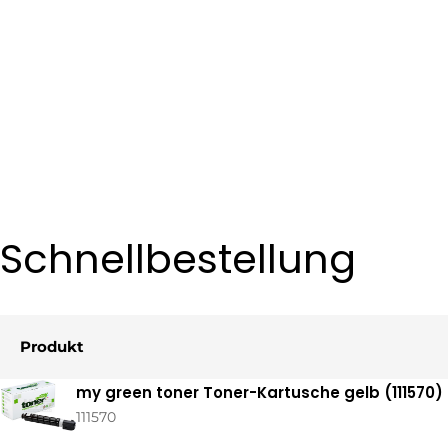
Schnellbestellung
Produkt
Ihr
my green toner Toner-Kartusche gelb (111570)
Warenkorb
111570