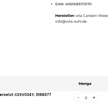
EAN: 4051685111570
Hersteller:
wta Carsten Weser
info@wta-suhl.de
Menge
 ersetzt CEXV034Y, 1066077
Menge