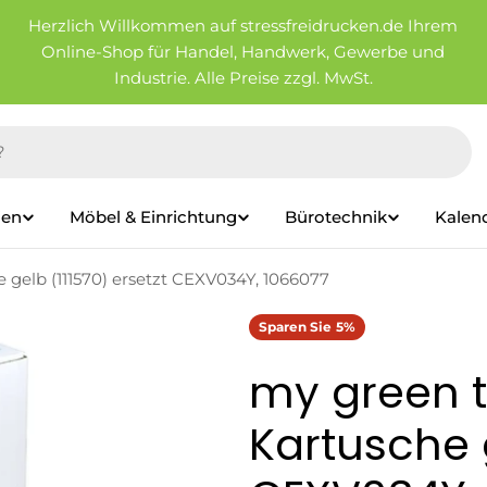
Herzlich Willkommen auf stressfreidrucken.de Ihrem
Online-Shop für Handel, Handwerk, Gewerbe und
Industrie. Alle Preise zzgl. MwSt.
ien
Möbel & Einrichtung
Bürotechnik
Kalen
 gelb (111570) ersetzt CEXV034Y, 1066077
Sparen Sie
5%
my green t
Kartusche g