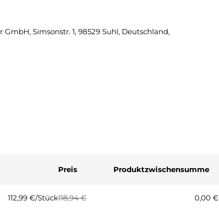
Eine Fra
 GmbH, Simsonstr. 1, 98529 Suhl, Deutschland,
Ihr
Name
Ihre
E-
Mail
Ihre
Telefonnummer
Ihre
Nachricht
Preis
Produktzwischensumme
Die mit * gekennzeichneten Fel
Frage
112,99 €/Stück
118,94 €
0,00 €
Regulärer
Verkaufspreis
Preis