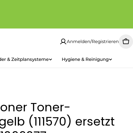
Anmelden/Registrieren
Wa
der & Zeitplansysteme
Hygiene & Reinigung
oner Toner-
elb (111570) ersetzt