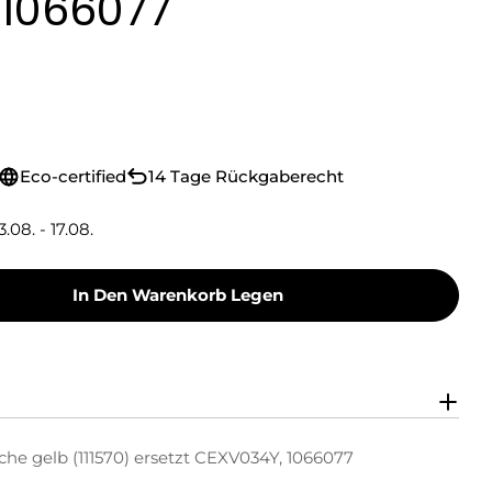
 1066077
Eco-certified
14 Tage Rückgaberecht
3.08. - 17.08.
In Den Warenkorb Legen
oner Toner-Kartusche Gelb (111570) Ersetzt CE
y Green Toner Toner-Kartusche Gelb (111570) E
he gelb (111570) ersetzt CEXV034Y, 1066077