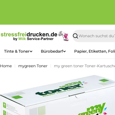
Zum
Inhalt
springen
Suchen
Tinte & Toner
Bürobedarf
Papier, Etiketten, Fol
Home
mygreen Toner
my green toner Toner-Kartusche
Springe
zu
den
Produktinformationen