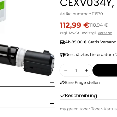
CEXV034Y,
Artikelnummer:
111570
112,99 €
Verkaufspreis
Regulärer
118,94 €
zzgl. MwSt und zzgl.
Versand
Preis
Ab 85,00 € Gratis Versand
Geschätztes Lieferdatum
1
Menge
Menge Für My Green T
Menge Für M
Eine Frage stellen
Beschreibung
my green toner Toner-Kartusc