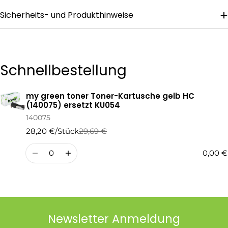
Sicherheits- und Produkthinweise
Die mit * gekennzeichneten Felder sind Pflichtfelder.
Frage Senden
Schnellbestellung
my green toner Toner-Kartusche gelb HC
Ihr
(140075) ersetzt KU054
Warenkorb
140075
28,20 €/Stück
29,69 €
Regulärer
Verkaufspreis
Preis
Menge
0,00 €
Newsletter Anmeldung