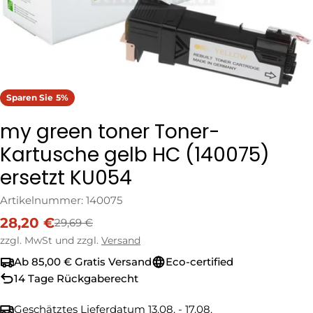
Sparen Sie
5%
my green toner Toner-
Kartusche gelb HC (140075)
ersetzt KU054
Artikelnummer:
140075
28,20 €
29,69 €
Verkaufspreis
Regulärer
Preis
zzgl. MwSt und zzgl.
Versand
Ab 85,00 € Gratis Versand
Eco-certified
14 Tage Rückgaberecht
Geschätztes Lieferdatum
13.08. - 17.08.