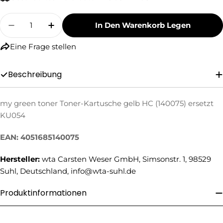
Menge
In Den Warenkorb Legen
Menge Für My Green Toner Toner-Kartusche G
Menge Für My Green Toner Toner-Kar
Eine Frage stellen
Beschreibung
my green toner Toner-Kartusche gelb HC (140075) ersetzt
Eine Frage stellen
KU054
Ihr
EAN: 4051685140075
Name
Ihre
Hersteller:
wta Carsten Weser GmbH, Simsonstr. 1, 98529
E-
Suhl, Deutschland, info@wta-suhl.de
Mail
Ihre
Telefonnummer
Produktinformationen
Ihre
Nachricht