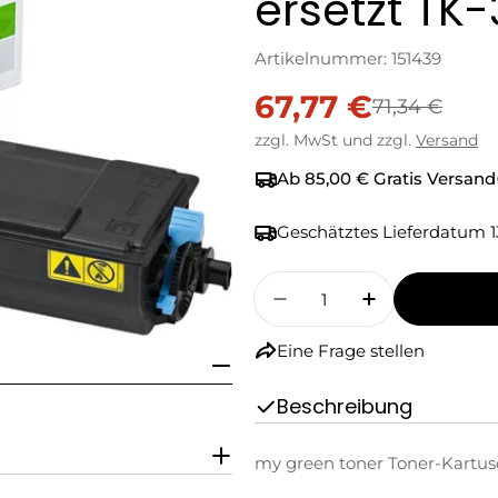
ersetzt TK-
Artikelnummer:
151439
67,77 €
Verkaufspreis
Regulärer
71,34 €
zzgl. MwSt und zzgl.
Versand
Preis
Ab 85,00 € Gratis Versand
Geschätztes Lieferdatum
1
Menge
Menge Für My Green T
Menge Für M
Eine Frage stellen
Beschreibung
my green toner Toner-Kartusc