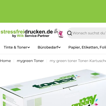
Zum
Inhalt
springen
Suchen
Tinte & Toner
Bürobedarf
Papier, Etiketten, Fol
Home
mygreen Toner
my green toner Toner-Kartusche
Springe
zu
den
Produktinformationen