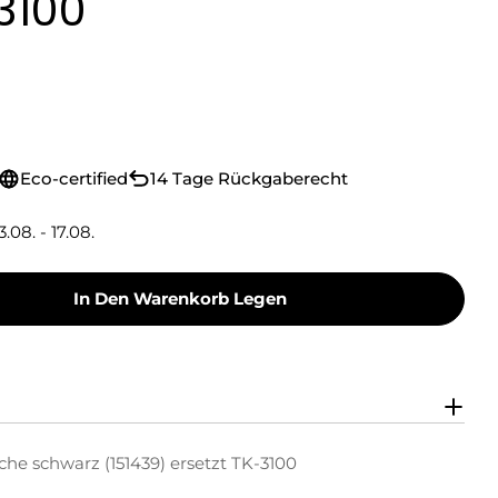
3100
Eco-certified
14 Tage Rückgaberecht
3.08. - 17.08.
In Den Warenkorb Legen
oner Toner-Kartusche Schwarz (151439) Ersetzt
y Green Toner Toner-Kartusche Schwarz (151439
he schwarz (151439) ersetzt TK-3100