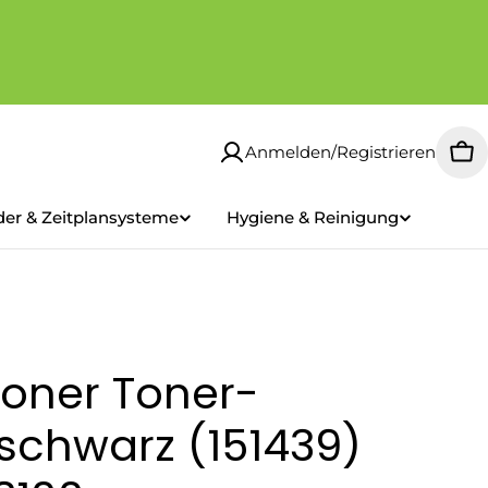
Anmelden/Registrieren
Wa
der & Zeitplansysteme
Hygiene & Reinigung
oner Toner-
schwarz (151439)