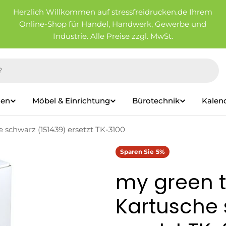
Herzlich Willkommen auf stressfreidrucken.de Ihrem
Online-Shop für Handel, Handwerk, Gewerbe und
Industrie. Alle Preise zzgl. MwSt.
ien
Möbel & Einrichtung
Bürotechnik
Kalen
 schwarz (151439) ersetzt TK-3100
Sparen Sie
5%
my green t
Kartusche 