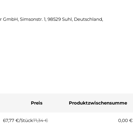
Eine Fra
 GmbH, Simsonstr. 1, 98529 Suhl, Deutschland,
Ihr
Name
Ihre
E-
Mail
Ihre
Telefonnummer
Ihre
Nachricht
Preis
Produktzwischensumme
Die mit * gekennzeichneten Fel
Frage
67,77 €/Stück
71,34 €
0,00 €
Regulärer
Verkaufspreis
Preis