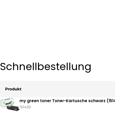
Schnellbestellung
Produkt
Ihr
my green toner Toner-Kartusche schwarz (1514
Warenkorb
151439