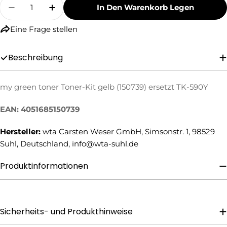
Menge
In Den Warenkorb Legen
Menge Für My Green Toner Toner-Kit Gelb (15
Menge Für My Green Toner Toner-Kit 
Eine Frage stellen
Beschreibung
my green toner Toner-Kit gelb (150739) ersetzt TK-590Y
Eine Frage stellen
EAN: 4051685150739
Ihr
Name
Hersteller:
wta Carsten Weser GmbH, Simsonstr. 1, 98529
Ihre
Suhl, Deutschland, info@wta-suhl.de
E-
Mail
Produktinformationen
Ihre
Telefonnummer
Ihre
Nachricht
Sicherheits- und Produkthinweise