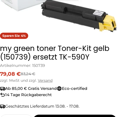
Sparen Sie
4%
my green toner Toner-Kit gelb
(150739) ersetzt TK-590Y
Artikelnummer:
150739
79,08 €
83,24 €
Verkaufspreis
Regulärer
Preis
zzgl. MwSt und zzgl.
Versand
Ab 85,00 € Gratis Versand
Eco-certified
14 Tage Rückgaberecht
Geschätztes Lieferdatum
13.08. - 17.08.