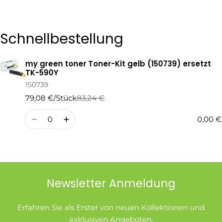
Die mit * gekennzeichneten Felder sind Pflichtfelder.
Schnellbestellung
Frage Senden
my green toner Toner-Kit gelb (150739) ersetzt
Ihr
TK-590Y
Warenkorb
150739
79,08 €/Stück
83,24 €
Regulärer
Verkaufspreis
Preis
Menge
0,00 €
Newsletter Anmeldung
Erfahren Sie als Erster von neuen Kollektionen und
exklusiven Angeboten.