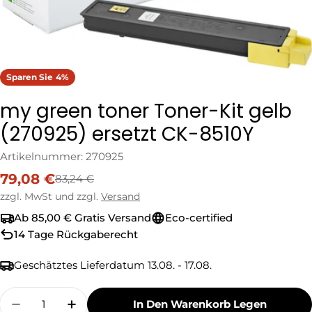
Sparen Sie
4%
my green toner Toner-Kit gelb
(270925) ersetzt CK-8510Y
Artikelnummer:
270925
79,08 €
83,24 €
Verkaufspreis
Regulärer
Preis
zzgl. MwSt und zzgl.
Versand
Ab 85,00 € Gratis Versand
Eco-certified
14 Tage Rückgaberecht
Geschätztes Lieferdatum
13.08. - 17.08.
Menge
In Den Warenkorb Legen