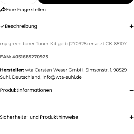
Menge Für My Green Toner Toner-Kit Gelb (27
Menge Für My Green Toner Toner-Kit 
Eine Frage stellen
Beschreibung
my green toner Toner-Kit gelb (270925) ersetzt CK-8510Y
Eine Frage stellen
EAN: 4051685270925
Ihr
Name
Hersteller:
wta Carsten Weser GmbH, Simsonstr. 1, 98529
Suhl, Deutschland, info@wta-suhl.de
Ihre
E-
Produktinformationen
Mail
Ihre
Telefonnummer
Ihre
Sicherheits- und Produkthinweise
Nachricht