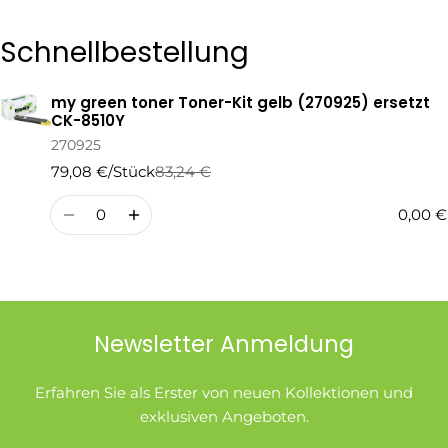
Die mit * gekennzeichneten Felder sind Pflichtfelder.
Schnellbestellung
Frage Senden
my green toner Toner-Kit gelb (270925) ersetzt
Ihr
CK-8510Y
Warenkorb
270925
79,08 €/Stück
83,24 €
Regulärer
Verkaufspreis
Preis
Menge
0,00 €
Newsletter Anmeldung
Erfahren Sie als Erster von neuen Kollektionen und
exklusiven Angeboten.