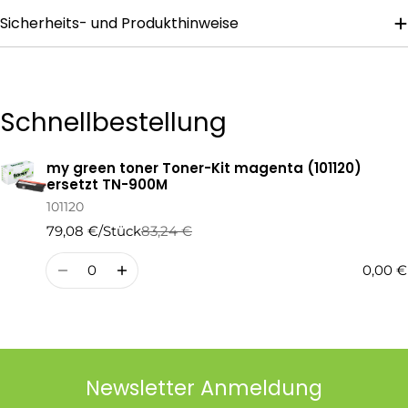
Sicherheits- und Produkthinweise
Die mit * gekennzeichneten Felder sind Pflichtfelder.
Frage Senden
Schnellbestellung
my green toner Toner-Kit magenta (101120)
Ihr
ersetzt TN-900M
Warenkorb
101120
79,08 €/Stück
83,24 €
Regulärer
Verkaufspreis
Preis
Menge
0,00 €
Newsletter Anmeldung