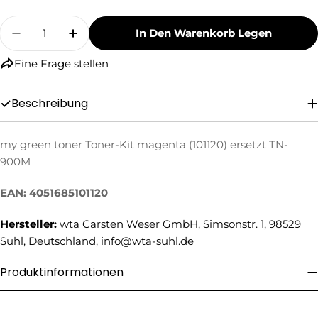
Menge
In Den Warenkorb Legen
Menge Für My Green Toner Toner-Kit Magenta 
Menge Für My Green Toner Toner-Kit
Eine Frage stellen
Beschreibung
my green toner Toner-Kit magenta (101120) ersetzt TN-
Eine Frage stellen
900M
Ihr
EAN: 4051685101120
Name
Ihre
Hersteller:
wta Carsten Weser GmbH, Simsonstr. 1, 98529
E-
Suhl, Deutschland, info@wta-suhl.de
Mail
Ihre
Produktinformationen
Telefonnummer
Ihre
Nachricht