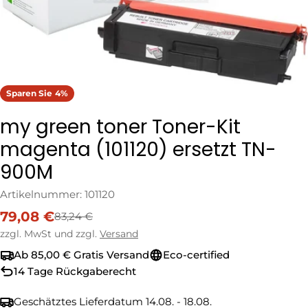
Sparen Sie
4%
my green toner Toner-Kit
magenta (101120) ersetzt TN-
900M
Artikelnummer:
101120
79,08 €
83,24 €
Verkaufspreis
Regulärer
Preis
zzgl. MwSt und zzgl.
Versand
Ab 85,00 € Gratis Versand
Eco-certified
14 Tage Rückgaberecht
Geschätztes Lieferdatum
14.08. - 18.08.