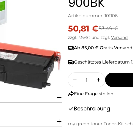
900BK
Artikelnummer:
101106
50,81 €
Verkaufspreis
Regulärer
53,49 €
zzgl. MwSt und zzgl.
Versand
Preis
Ab 85,00 € Gratis Versand
Geschätztes Lieferdatum
1
Menge
Menge Für My Green T
Menge Für M
Eine Frage stellen
Beschreibung
my green toner Toner-Kit sch