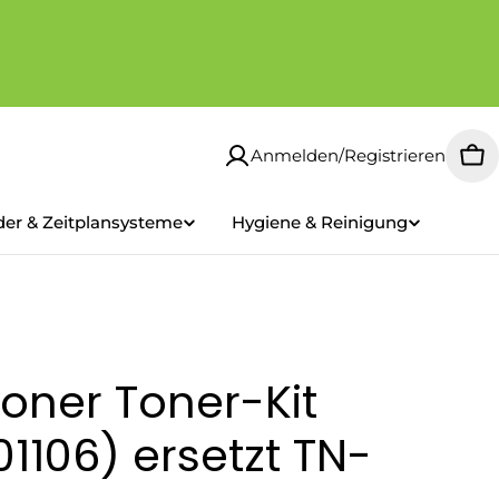
Anmelden/Registrieren
Wa
der & Zeitplansysteme
Hygiene & Reinigung
oner Toner-Kit
1106) ersetzt TN-