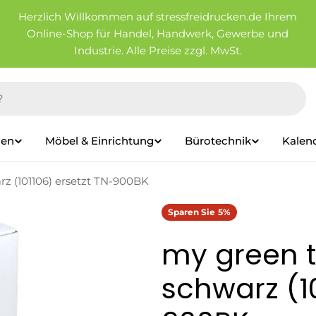
Herzlich Willkommen auf stressfreidrucken.de Ihrem
Online-Shop für Handel, Handwerk, Gewerbe und
Industrie. Alle Preise zzgl. MwSt.
ien
Möbel & Einrichtung
Bürotechnik
Kalen
rz (101106) ersetzt TN-900BK
Sparen Sie
5%
my green t
schwarz (10