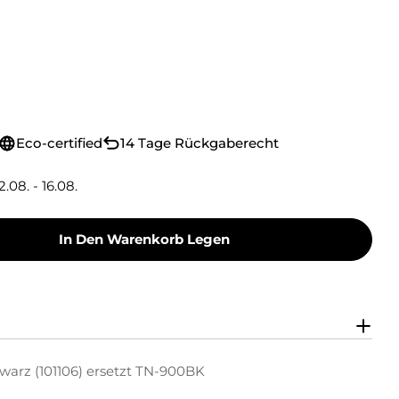
Eco-certified
14 Tage Rückgaberecht
2.08. - 16.08.
In Den Warenkorb Legen
oner Toner-Kit Schwarz (101106) Ersetzt TN-90
y Green Toner Toner-Kit Schwarz (101106) Erse
warz (101106) ersetzt TN-900BK