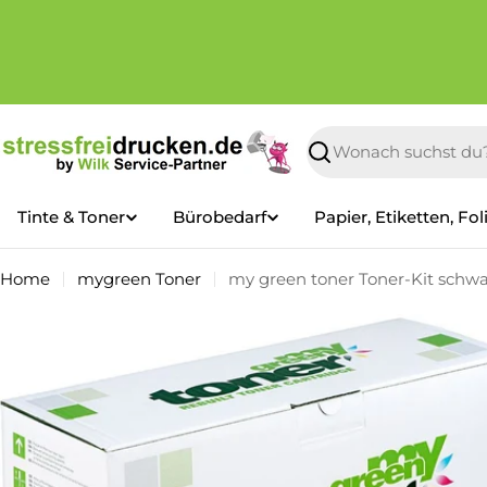
Zum
Inhalt
springen
Suchen
Tinte & Toner
Bürobedarf
Papier, Etiketten, Fol
Home
mygreen Toner
my green toner Toner-Kit schwa
Springe
zu
den
Produktinformationen