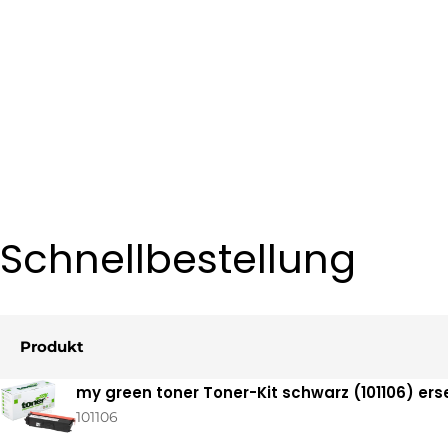
Schnellbestellung
Produkt
Ihr
my green toner Toner-Kit schwarz (101106) er
Warenkorb
101106