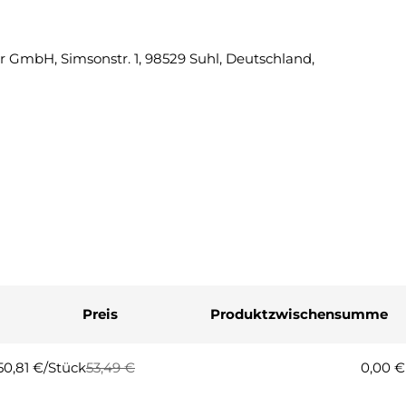
Eine Fra
 GmbH, Simsonstr. 1, 98529 Suhl, Deutschland,
Ihr
Name
Ihre
E-
Mail
Ihre
Telefonnummer
Ihre
Nachricht
Preis
Produktzwischensumme
Die mit * gekennzeichneten Fel
Frage
50,81 €/Stück
53,49 €
0,00 €
Regulärer
Verkaufspreis
Preis