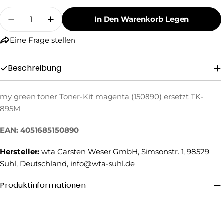
Menge
In Den Warenkorb Legen
Menge Für My Green Toner Toner-Kit Magenta
Menge Für My Green Toner Toner-Kit
Eine Frage stellen
Beschreibung
my green toner Toner-Kit magenta (150890) ersetzt TK-
Eine Frage stellen
895M
Ihr
EAN: 4051685150890
Name
Ihre
Hersteller:
wta Carsten Weser GmbH, Simsonstr. 1, 98529
E-
Suhl, Deutschland, info@wta-suhl.de
Mail
Ihre
Produktinformationen
Telefonnummer
Ihre
Nachricht