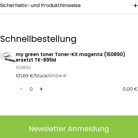
Sicherheits- und Produkthinweise
Die mit * gekennzeichneten Felder sind Pflichtfelder.
Frage Senden
Schnellbestellung
my green toner Toner-Kit magenta (150890)
Ihr
ersetzt TK-895M
Warenkorb
150890
101,69 €/Stück
107,04 €
Regulärer
Verkaufspreis
Preis
Menge
0,00 €
Newsletter Anmeldung