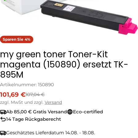
Sparen Sie
4%
my green toner Toner-Kit
magenta (150890) ersetzt TK-
895M
Artikelnummer:
150890
101,69 €
107,04 €
Verkaufspreis
Regulärer
Preis
zzgl. MwSt und zzgl.
Versand
Ab 85,00 € Gratis Versand
Eco-certified
14 Tage Rückgaberecht
Geschätztes Lieferdatum
14.08. - 18.08.