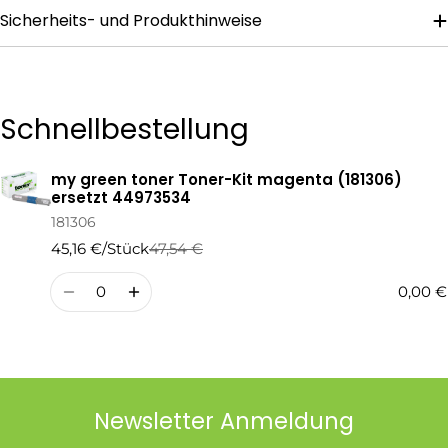
Sicherheits- und Produkthinweise
Die mit * gekennzeichneten Felder sind Pflichtfelder.
Frage Senden
Schnellbestellung
my green toner Toner-Kit magenta (181306)
Ihr
ersetzt 44973534
Warenkorb
181306
45,16 €/Stück
47,54 €
Regulärer
Verkaufspreis
Preis
Menge
0,00 €
Newsletter Anmeldung