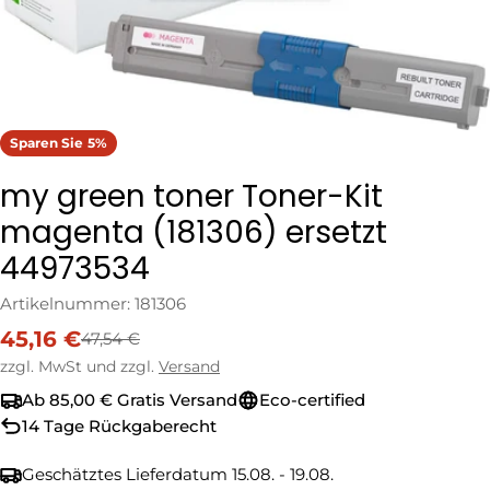
Sparen Sie
5%
my green toner Toner-Kit
magenta (181306) ersetzt
44973534
Artikelnummer:
181306
45,16 €
47,54 €
Verkaufspreis
Regulärer
Preis
zzgl. MwSt und zzgl.
Versand
Ab 85,00 € Gratis Versand
Eco-certified
14 Tage Rückgaberecht
Geschätztes Lieferdatum
15.08. - 19.08.