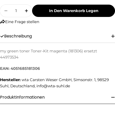
Menge
In Den Warenkorb Legen
Menge Für My Green Toner Toner-Kit Magenta 
Menge Für My Green Toner Toner-Kit
Eine Frage stellen
Beschreibung
my green toner Toner-Kit magenta (181306) ersetzt
Eine Frage stellen
44973534
Ihr
EAN: 4051685181306
Name
Ihre
Hersteller:
wta Carsten Weser GmbH, Simsonstr. 1, 98529
E-
Suhl, Deutschland, info@wta-suhl.de
Mail
Ihre
Produktinformationen
Telefonnummer
Ihre
Nachricht