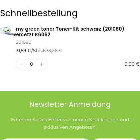
Die mit * gekennzeichneten Felder sind Pflichtfelder.
Schnellbestellung
Frage Senden
my green toner Toner-Kit schwarz (201080)
Ihr
ersetzt K6062
Warenkorb
201080
31,59 €/Stück
33,26 €
Regulärer
Verkaufspreis
Preis
Menge
0,00 €
Newsletter Anmeldung
Erfahren Sie als Erster von neuen Kollektionen und
exklusiven Angeboten.