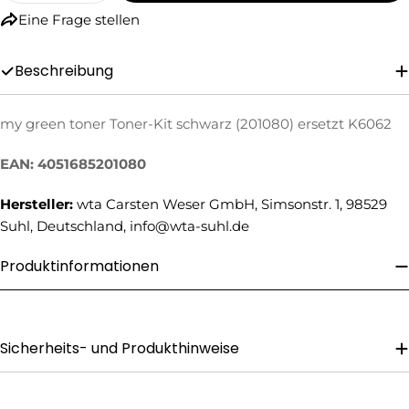
Eine Frage stellen
Beschreibung
my green toner Toner-Kit schwarz (201080) ersetzt K6062
Eine Frage stellen
EAN: 4051685201080
Ihr
Hersteller:
wta Carsten Weser GmbH, Simsonstr. 1, 98529
Name
Suhl, Deutschland, info@wta-suhl.de
Ihre
E-
Produktinformationen
Mail
Ihre
Telefonnummer
Ihre
Sicherheits- und Produkthinweise
Nachricht