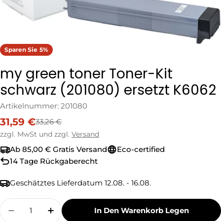
Sparen Sie
5%
my green toner Toner-Kit
schwarz (201080) ersetzt K6062
Artikelnummer:
201080
31,59 €
33,26 €
Verkaufspreis
Regulärer
Preis
zzgl. MwSt und zzgl.
Versand
Ab 85,00 € Gratis Versand
Eco-certified
14 Tage Rückgaberecht
Geschätztes Lieferdatum
12.08. - 16.08.
Menge
In Den Warenkorb Legen
Menge Für My Green Toner Toner-Kit Schwarz 
Menge Für My Green Toner Toner-Kit