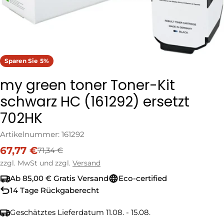
Sparen Sie
5%
my green toner Toner-Kit
schwarz HC (161292) ersetzt
702HK
Artikelnummer:
161292
67,77 €
71,34 €
Verkaufspreis
Regulärer
Preis
zzgl. MwSt und zzgl.
Versand
Ab 85,00 € Gratis Versand
Eco-certified
14 Tage Rückgaberecht
Geschätztes Lieferdatum
11.08. - 15.08.