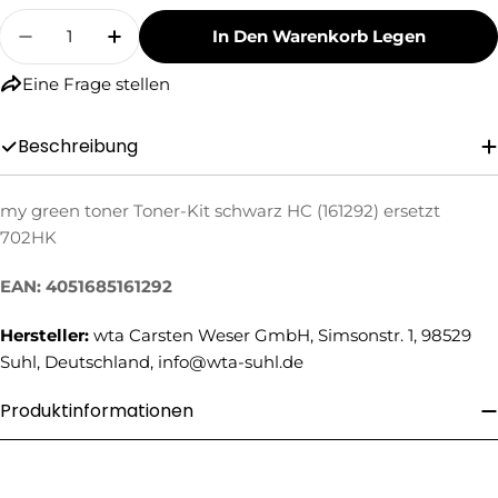
Menge
In Den Warenkorb Legen
Menge Für My Green Toner Toner-Kit Schwarz 
Menge Für My Green Toner Toner-Kit
Eine Frage stellen
Beschreibung
my green toner Toner-Kit schwarz HC (161292) ersetzt
Eine Frage stellen
702HK
Ihr
EAN: 4051685161292
Name
Hersteller:
wta Carsten Weser GmbH, Simsonstr. 1, 98529
Ihre
E-
Suhl, Deutschland, info@wta-suhl.de
Mail
Ihre
Produktinformationen
Telefonnummer
Ihre
Nachricht