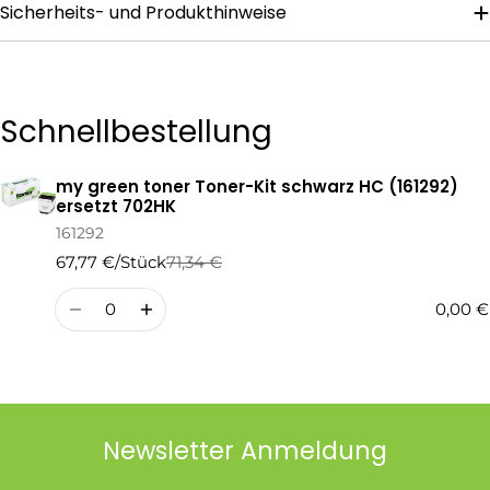
Sicherheits- und Produkthinweise
Die mit * gekennzeichneten Felder sind Pflichtfelder.
Frage Senden
Schnellbestellung
my green toner Toner-Kit schwarz HC (161292)
Ihr
ersetzt 702HK
Warenkorb
161292
67,77 €/Stück
71,34 €
Regulärer
Verkaufspreis
Preis
Menge
0,00 €
Newsletter Anmeldung