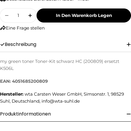
Menge
In Den Warenkorb Legen
Menge Für My Green Toner Toner-Kit Schwarz
Menge Für My Green Toner Toner-Kit
Eine Frage stellen
Beschreibung
my green toner Toner-Kit schwarz HC (200809) ersetzt
Eine Frage stellen
K506L
Ihr
Name
EAN: 4051685200809
Ihre
Hersteller:
wta Carsten Weser GmbH, Simsonstr. 1, 98529
E-
Suhl, Deutschland, info@wta-suhl.de
Mail
Ihre
Telefonnummer
Produktinformationen
Ihre
Nachricht