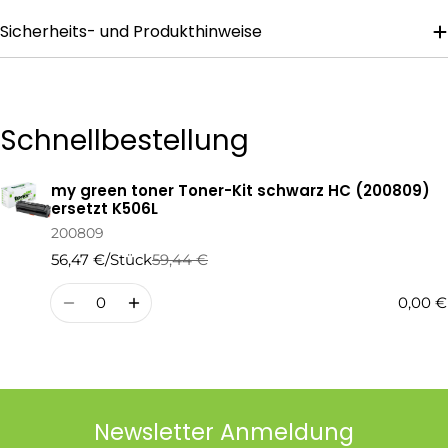
Sicherheits- und Produkthinweise
Die mit * gekennzeichneten Felder sind Pflichtfelder.
Frage Senden
Schnellbestellung
my green toner Toner-Kit schwarz HC (200809)
Ihr
ersetzt K506L
Warenkorb
200809
56,47 €/Stück
59,44 €
Regulärer
Verkaufspreis
Preis
Menge
0,00 €
Newsletter Anmeldung