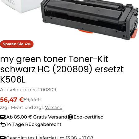
Sparen Sie
4%
my green toner Toner-Kit
schwarz HC (200809) ersetzt
K506L
Artikelnummer:
200809
56,47 €
59,44 €
Verkaufspreis
Regulärer
Preis
zzgl. MwSt und zzgl.
Versand
Ab 85,00 € Gratis Versand
Eco-certified
14 Tage Rückgaberecht
Geschätztes Lieferdatum
13.08. - 17.08.