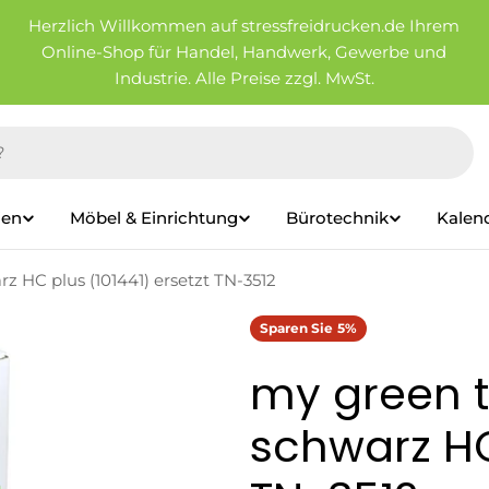
Herzlich Willkommen auf stressfreidrucken.de Ihrem
Online-Shop für Handel, Handwerk, Gewerbe und
Industrie. Alle Preise zzgl. MwSt.
ien
Möbel & Einrichtung
Bürotechnik
Kalen
z HC plus (101441) ersetzt TN-3512
Sparen Sie
5%
my green t
schwarz HC 