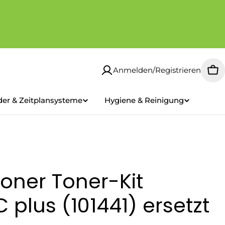
Anmelden/Registrieren
Wa
der & Zeitplansysteme
Hygiene & Reinigung
oner Toner-Kit
plus (101441) ersetzt