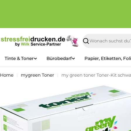
Zum
Inhalt
springen
Suchen
Tinte & Toner
Bürobedarf
Papier, Etiketten, Fol
Home
mygreen Toner
my green toner Toner-Kit schwar
Springe
zu
den
Produktinformationen