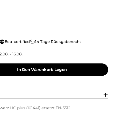
Eco-certified
14 Tage Rückgaberecht
2.08. - 16.08.
In Den Warenkorb Legen
oner Toner-Kit Schwarz HC Plus (101441) Ersetz
 Green Toner Toner-Kit Schwarz HC Plus (10144
warz HC plus (101441) ersetzt TN-3512