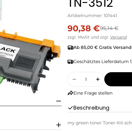
TN-3512
Artikelnummer:
101441
90,38 €
Verkaufspreis
Regulärer
95,14 €
zzgl. MwSt und zzgl.
Versand
Preis
Ab 85,00 € Gratis Versand
Geschätztes Lieferdatum
1
Menge
Menge Für My Green T
Menge Für My
Eine Frage stellen
Beschreibung
my green toner Toner-Kit sch