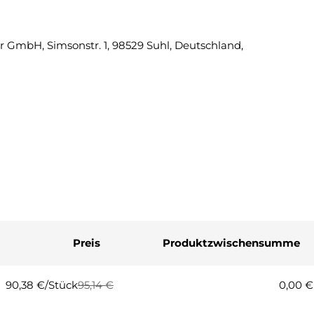
Eine Fra
 GmbH, Simsonstr. 1, 98529 Suhl, Deutschland,
Ihr
Name
Ihre
E-
Mail
Ihre
Telefonnummer
Ihre
Nachricht
Preis
Produktzwischensumme
Die mit * gekennzeichneten Fel
Frage
90,38 €/Stück
95,14 €
0,00 €
Regulärer
Verkaufspreis
Preis