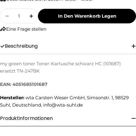
Menge
In Den Warenkorb Legen
Menge Für My Green Toner Toner-Kartusche S
Menge Für My Green Toner Toner-Kar
Eine Frage stellen
Beschreibung
my green toner Toner-Kartusche schwarz HC (101687)
Eine Frage stellen
ersetzt TN-247BK
Ihr
Name
EAN: 4051685101687
Ihre
Hersteller:
wta Carsten Weser GmbH, Simsonstr. 1, 98529
E-
Suhl, Deutschland, info@wta-suhl.de
Mail
Ihre
Telefonnummer
Produktinformationen
Ihre
Nachricht