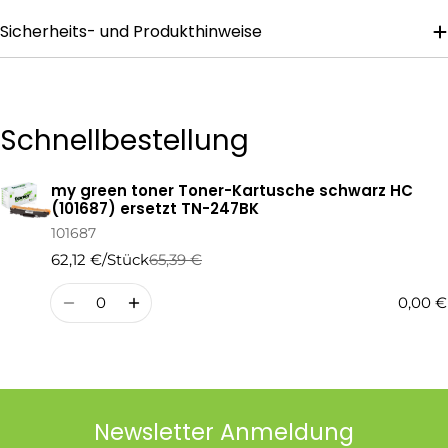
Sicherheits- und Produkthinweise
Die mit * gekennzeichneten Felder sind Pflichtfelder.
Frage Senden
Schnellbestellung
my green toner Toner-Kartusche schwarz HC
Ihr
(101687) ersetzt TN-247BK
Warenkorb
101687
62,12 €/Stück
65,39 €
Regulärer
Verkaufspreis
Preis
Menge
0,00 €
Newsletter Anmeldung