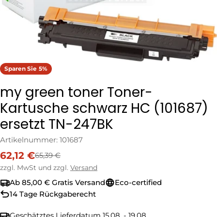
Sparen Sie
5%
my green toner Toner-
Kartusche schwarz HC (101687)
ersetzt TN-247BK
Artikelnummer:
101687
62,12 €
65,39 €
Verkaufspreis
Regulärer
Preis
zzgl. MwSt und zzgl.
Versand
Ab 85,00 € Gratis Versand
Eco-certified
14 Tage Rückgaberecht
Geschätztes Lieferdatum
15.08. - 19.08.